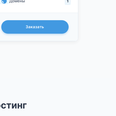
Домены
1
Заказать
остинг