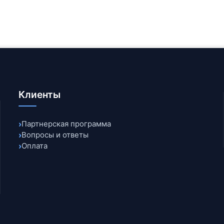
уется комплексным подходом: ежедневные бэкапы, защита 
своевременные обновления и круглосуточный мониторинг. Ко
ные опции безопасности.
Клиенты
Партнерская программа
Вопросы и ответы
Оплата