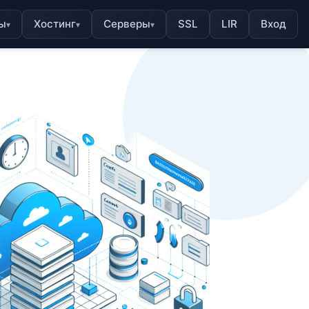
ы
Хостинг
Серверы
SSL
LIR
Вход
▾
▾
▾