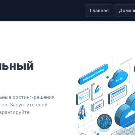
Главная
Домен
льный
ьные хостинг-решения
тов. Запустите свой
гарантируйте