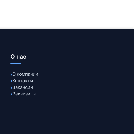
от DDoS-атак, Web
рпоративным клиентам
О нас
О компании
Контакты
Вакансии
Реквизиты