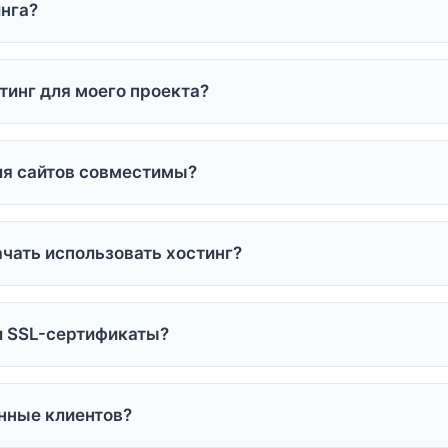
инга?
млющее решение для размещения бизнес-проектов с повыш
 и безопасности.
тинг для моего проекта?
, интернет-магазин, корпоративный портал или ресурсоемкий
бором для поддержания стабильной работы.
ля сайтов совместимы?
т полную совместимость с популярными CMS: WordPress, Joo
estaShop и многими другими. Установка выполняется автомат
ачать использовать хостинг?
нга ограничивается всего несколькими минутами после опл
ия приоритетной настройки с помощью специалиста.
и SSL-сертификаты?
тинга предоставляют бесплатные SSL-сертификаты Let's Enc
фикаты с расширенной валидацией для бизнеса.
нные клиентов?