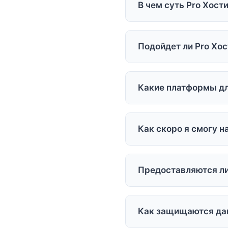
В чем суть Pro Хост
Pro Хостинг - всеобъе
скорости, стабильности
Подойдет ли Pro Хос
Если у вас бизнес-сайт
является идеальным вы
Какие платформы д
Pro Хостинг гарантируе
1C-Bitrix, Magento, Pr
Как скоро я смогу н
управления.
Время активации хости
клиентам доступна опц
Предоставляются л
Да, все тарифы Pro Хос
премиальные SSL-серти
Как защищаются да